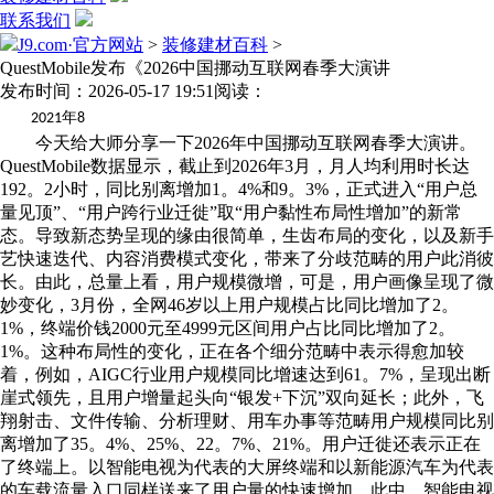
联系我们
J9.com·官方网站
>
装修建材百科
>
QuestMobile发布《2026中国挪动互联网春季大演讲
发布时间：2026-05-17 19:51
阅读：
年
2021
8
今天给大师分享一下2026年中国挪动互联网春季大演讲。
QuestMobile数据显示，截止到2026年3月，月人均利用时长达
192。2小时，同比别离增加1。4%和9。3%，正式进入“用户总
量见顶”、“用户跨行业迁徙”取“用户黏性布局性增加”的新常
态。导致新态势呈现的缘由很简单，生齿布局的变化，以及新手
艺快速迭代、内容消费模式变化，带来了分歧范畴的用户此消彼
长。由此，总量上看，用户规模微增，可是，用户画像呈现了微
妙变化，3月份，全网46岁以上用户规模占比同比增加了2。
1%，终端价钱2000元至4999元区间用户占比同比增加了2。
1%。这种布局性的变化，正在各个细分范畴中表示得愈加较
着，例如，AIGC行业用户规模同比增速达到61。7%，呈现出断
崖式领先，且用户增量起头向“银发+下沉”双向延长；此外，飞
翔射击、文件传输、分析理财、用车办事等范畴用户规模同比别
离增加了35。4%、25%、22。7%、21%。用户迁徙还表示正在
了终端上。以智能电视为代表的大屏终端和以新能源汽车为代表
的车载流量入口同样送来了用户量的快速增加，此中，智能电视