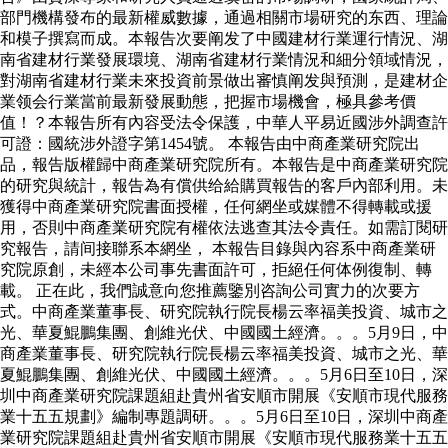
部門機構發布的最新權威數據，通過相關市場研究的东西、理論
和模子撰寫而成。本報告次要阐发了中國建材行業運行情況、湖
南省建材行業發展環境、湖南省建材行業情況和細分領域情況，
對湖南省建材行業未來投資前景做出審慎阐发與預測，是建材企
業领会行業當前最新發展動態，把握市場機會，極具參考價
值！？本報告所有內容受法令保護，中華人平易近國涉外調查許
可證：國統涉外證字第1454號。 本報告由中商產業研究院出
品，報告版權歸中商產業研究院所有。本報告是中商產業研究院
的研究與統計，報告為有償供给給購買報告的客戶內部利用。未
獲得中商產業研究院書面授權，任何網坐或媒體不得轉載或援
用，否則中商產業研究院有權依法逃查其法令責任。如需訂閱研
究報告，請间接聯系本網坐， 本報告目錄與內容系中商產業研
究院原創，未經本公司事先書面許可，拒絕任何体例復制、轉
載。 正在此，我們誠意向您推薦鑒別咨詢公司實力的次要方
式。中商產業董事長、研究院執行院長楊云率福美投資、城市之
光、華夏鯤鵬集團、創維光伏、中國國土經濟。。。5月9日，中
商產業董事長、研究院執行院長楊云率福美投資、城市之光、華
夏鯤鵬集團、創維光伏、中國國土經濟。。。5月6日至10日，深
圳中商產業研究院課題組赴貴州省安順市開展《安順市現代服務
業十五五規劃》編制專題調研。。。5月6日至10日，深圳中商產
業研究院課題組赴貴州省安順市開展《安順市現代服務業十五五