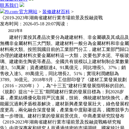
联系我们
J9.com·官方网站
>
装修建材百科
>
《2019-2023年湖南省建材行業市場前景及投融資戰
发布时间：2026-05-18 20:07
阅读：
年
2021
8
建材行業按其產品次要分為建建材料、非金屬礦及其成品及
無機非金屬材料三大門類。建建材料一般分為金屬材料和非金屬
材料兩大類。按照我國目前的工業部門分工，建材工業部門歸口
办理的建建材料次要金屬材料這一大類，次要包罗水泥、平板玻
璃、建建衛生陶瓷等產品。全國共有規模以上建材制制企業數量
達3。51萬家；資產總額達4。91萬億元，同比增長5。37%；銷
售收入達5。89萬億元，同比增長2。51%；實現利潤總額為
3789。36億元。2018年9月，工信部印發了《建材工業發展規劃
（2016－2020年）》，為“十三五”建材行業發展指明标的目的。
《規劃》提出“十三五”期間建材行業的發展目標為：到2020岁
暮，產業結構優化取得严沉進展，技術、傳統建材加快換代，產
能嚴沉過剩矛盾根基解決，建材新興產業發展壯大，綠色發展程
度更高，兩化融合深度發展，產業集中度顯著提高，國際競爭力
進一步增強。建材行業的發展前景优良。中商產業研究院發布
《2019-2023年湖南省建材行業市場前景及投融資戰略研究報
告》由資深專家和研究人員通過缜密的市場調研，國家統計局、