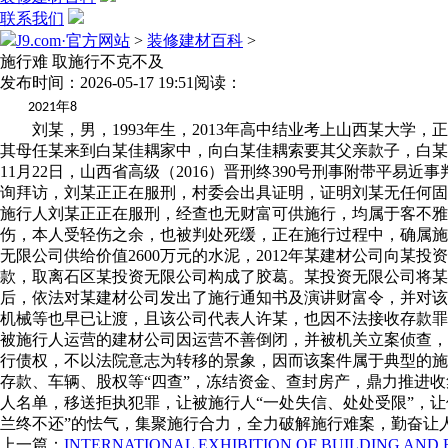
联系我们
J9.com·官方网站
>
装修建材百科
>
施行难 取施行不克不及
发布时间：2026-05-17 19:51
阅读：
年
2021
8
刘某，男，1993年生，2013年高中结业考上山西某大学，
其母任某来到白某佳耦家中，向白某佳耦索要其父亲款子，白某
11月22日，山西省高级（2016）晋刑终390号刑事附带平
询拜访，刘某正正在服刑，村委会出具证明，证明刘某无任何固
施行人刘某正正在服刑，经查也无财富可供施行，均属于客不
伤，本人受轻伤之余，也被判处死缓，正在施行过程中，确属施
无限公司供给价值2600万元的水泥，2012年某建材公司向某
款，取离石区某投资无限公司构成了胶葛。某投资无限公司将某建
后，依法对某建材公司发出了施行通知书及演讲财富令，并对该
机械等也早已让渡，且该公司代表人许某，也因不法接收存款罪
被施行人运营的建材公司因运营不善倒闭，并被机关立案侦查，
行债权，不以法院意志为转移的景象，因而该案件属于典型的施
存款、车辆、股权等“四查”，冻结资金、查封房产，鼎力推进
人名单，移送拒执犯罪，让被施行人“一处失信、处处受限”，
兰终不还”的怯气，集聚施行合力，全力破解施行难案，勤奋让
上一篇：
INTERNATIONAL EXHIBITION OF BUILDING AND 