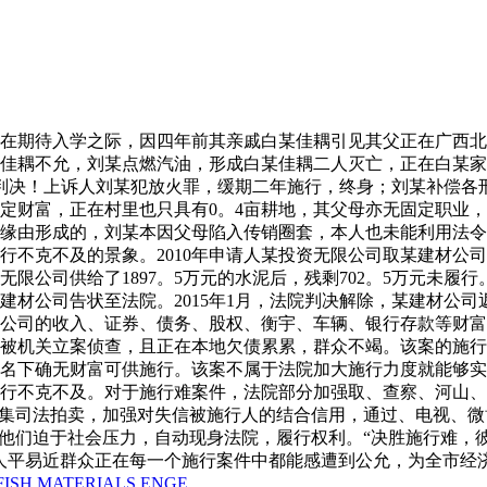
正在期待入学之际，因四年前其亲戚白某佳耦引见其父正在广西北海
佳耦不允，刘某点燃汽油，形成白某佳耦二人灭亡，正在白某家做
易近事判决！上诉人刘某犯放火罪，缓期二年施行，终身；刘某补偿
定财富，正在村里也只具有0。4亩耕地，其父母亦无固定职业
雅缘由形成的，刘某本因父母陷入传销圈套，本人也未能利用法
行不克不及的景象。2010年申请人某投资无限公司取某建材公
投资无限公司供给了1897。5万元的水泥后，残剩702。5万元
材公司告状至法院。2015年1月，法院判决解除，某建材公司返
公司的收入、证券、债务、股权、衡宇、车辆、银行存款等财富
被机关立案侦查，且正在本地欠债累累，群众不竭。该案的施行
名下确无财富可供施行。该案不属于法院加大施行力度就能够实
行不克不及。对于施行难案件，法院部分加强取、查察、河山、
收集司法拍卖，加强对失信被施行人的结合信用，通过、电视、
让他们迫于社会压力，自动现身法院，履行权利。“决胜施行难，
人平易近群众正在每一个施行案件中都能感遭到公允，为全市经
FISH MATERIALS ENGE