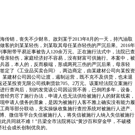
传销，丧失不少财帛。故刘某于2013年8月的一天，持汽油取
客的刘某某轻伤，刘某取其母任某亦轻伤的严沉后果。2016年
各刑事附带平易近事被告人120余万元。正在施行法式中，法院已查
，母亲轻伤，家庭经济好不容易，没有财富可供施行。本案中，被
令兵器，本人的，反而极端，形成两死三伤的严沉后果，母亲轻
司签定了《工业品买卖合同》，两边商定，由某建材公司向某投资
未履行。某建材公司因公司让渡，遏制运营，既不克不及供货，也未退
还某投资无限公司残剩货款705。2万元。该案经法院立案施行
进行查询后，别的发觉该公司因运营不善，已倒闭多年，设备、
曾经穷尽了施行办法，申请人也无法供给被施行人的财富线索，
现申请人债务的景象，是因为被施行人客不雅上确实没有能力履
工商等部分联动，充实操纵收集施行查控系统对被施行人进产、
微博、微信等平台失信被施行人，将失信被施行人纳入失信被施行
彼此共同就不难！”吕梁全市法院将以“黄沙百和穿金甲，不破楼
济社会成长创制优良的。