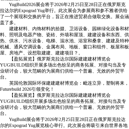
YugBuild2026展会将于2026年2月25日至28日正在俄罗斯克
拉达尔的Expograd Yug举行。此次展会为参展商和参不雅者供给
了一个展现和交换的平台，旨正在推进贸易合做取交换。展会涵
盖了多。
建建材料、内饰材料的拾掇、卫浴设备、园林绿化设备和材
料、照明及电器产物、瓷砖、外墙和屋顶、建建设备和东西、供
热、供水、污水设备、电梯、泅水池、浴室和桑拿、建建及特种
机械、通风空调设备、金属布局、地板、窗口和组件、板屋和板
屋、房地产、设想取建建、建建项目？。
【盈拓展览】俄罗斯克拉达尔国际建建建材博览会
YUGBUILD组织开展多场出色纷呈的商务拓展、对接勾当及专
业研讨会，较大范畴的为展商们供给一个普遍、无效的外贸平
台。
英国伦敦国际环保建建建材博览会：毗连立异，塑制将来，
Futurebuild 2026引领变化！
【盈拓展览】俄罗斯克拉达尔国际建建建材博览会
YUGBUILD组织开展多场出色纷呈的商务拓展、对接勾当及专
业研讨会，较大范畴的为展商们供给一个普遍、无效的外贸平
台。
YugBuild展会将于2026年2月25日至28日正在俄罗斯克拉达
尔的Expograd Yug展览核心举行。此次展会将吸引来自世界各地