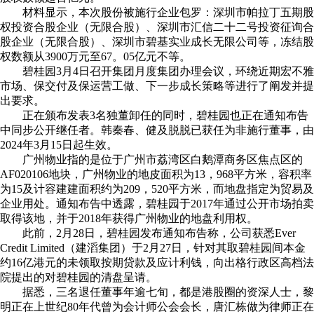
材料显示，本次股份被施行企业包罗：深圳市帕拉丁五期股
权投资合股企业（无限合股）、深圳市汇信二十二号投资征询合
股企业（无限合股）、深圳市碧基实业成长无限公司等，冻结股
权数额从3900万元至67。05亿元不等。
碧桂园3月4日召开集团月度集团办理会议，环绕近期宏不雅
市场、保交付及保运营工做、下一步成长策略等进行了阐发并提
出要求。
正在颁布发表3名独董卸任的同时，碧桂园也正在通知布告
中同步公开继任者。韩秦春、健及脱脱已获任为非施行董事，由
2024年3月15日起生效。
广州物业指的是位于广州市荔湾区白鹅潭商务区焦点区的
AF020106地块，广州物业的地皮面积为13，968平方米，容积率
为15及计容建建面积约为209，520平方米，而地盘指定为贸易及
企业用处。通知布告中透露，碧桂园于2017年通过公开市场拍卖
取得该地，并于2018年获得广州物业的地盘利用权。
此前，2月28日，碧桂园发布通知布告称，公司获悉Ever
Credit Limited（建滔集团）于2月27日，针对其取碧桂园间本金
约16亿港元的未领取按期贷款及应计利钱，向出格行政区高档法
院提出的对碧桂园的清盘呈请。
据悉，三名退任董事年逾七旬，都是港股圈的资深人士，黎
明正在上世纪80年代曾为会计师公会会长，唐汇栋做为律师正在