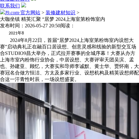
联系我们
J9.com·官方网站
>
装修建材知识
>
大咖坐镇 精英汇聚 “居梦 2024上海室第粉饰室内
发布时间：2026-05-27 20:50
阅读：
年
2021
8
2024年8月22日，首届“居梦2024上海室第粉饰室内设想大
赛”启动典礼正在融百口居设想、创意灵感和线验的新型交互场
合STUDIO9昌大举办，正式拉开赛事的全城序幕！大赛从办方
上海市室内粉饰行业协会，中居设想、大赛评审天团吴滨、孟
也、孙建亚、顾忆，大赛实和导师李诚默、黄士华、贾怀南，大
赛冠名合做方恒洁、方太及多家行业、设想机构及精英设想师配
合这一汗青性时辰，一场设想盛宴。