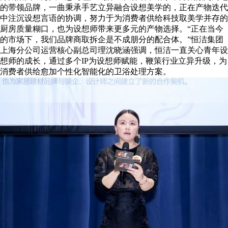
的带领品牌，一曲秉承手艺立异融合设想美学的，正在产物迭代
中注沉设想言语的协调，努力于为消费者供给科技取美学并存的
厨房质量糊口，也为设想师带来更多元的产物选择。“正在当今
的市场下，我们品牌商取拆企是不成朋分的配合体。”恒洁集团
上海分公司运营核心副总司理沈晓涵强调，恒洁一直关心青年设
想师的成长，通过多个IP为设想师赋能，鞭策行业立异升级，为
消费者供给愈加个性化智能化的卫浴处理方案。