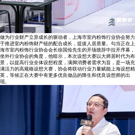
做为行业财产立异成长的驱动者，上海市室内粉饰行业协会努力
于推进室内粉饰财产链的配合成长，提拔人居质量。勾当正在上
海市室内粉饰行业协会会长徐国俭先生的开场致辞中拉开序幕，
坐外行业协会的角度，他暗示，本次设想大赛以大师居时代为布
景，以提高行业全体设想程度，满脚消费者需求为旨，是一场充
满活力的高规格设想大赛，协会将联动行业力量赋能上海设想精
英，等候正在大赛中有更多优良做品的降生和优良设想师的出
现。