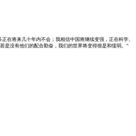
正在将来几十年内不会；我相信中国将继续变强，正在科学、
若是没有他们的配合勤奋，我们的世界将变得很是和懦弱。”