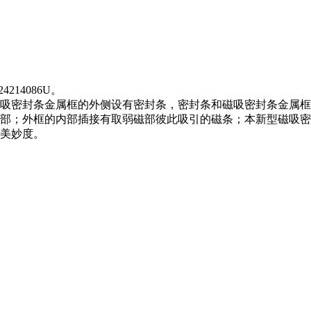
4086U。
吸密封条金属框的外侧设有密封条，密封条和磁吸密封条金属框
部；外框的内部插接有取弱磁部彼此吸引的磁条；本新型磁吸密
美妙度。