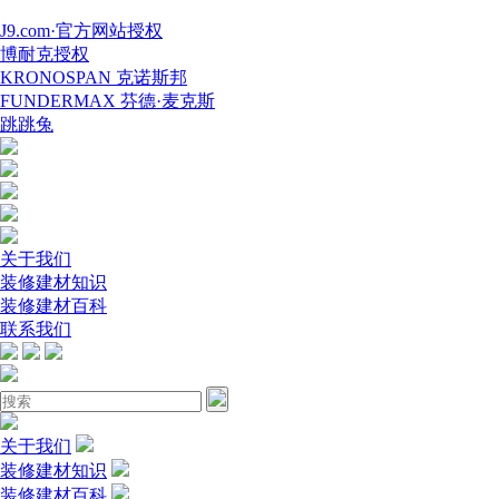
J9.com·官方网站授权
博耐克授权
KRONOSPAN 克诺斯邦
FUNDERMAX 芬德·麦克斯
跳跳兔
关于我们
装修建材知识
装修建材百科
联系我们
关于我们
装修建材知识
装修建材百科