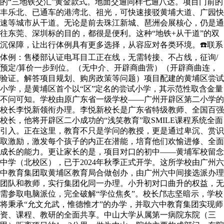
的“三地铁交汇”黄金款式。地面交通同样七通八达。项目门前的
丰乐北、已通车的港湾北、祖光，可快速接驳黄埔大道、广园快
速等城市从干道。无论是前去珠江新城、琶洲会展核心，仍是通
往东莞、深圳标的目的，都很是便利。这种“地铁+从干道”的双
沉保障，让出行体例具有更多选择，从容应对各类环境。☎️联系
体例：售楼部认证电耳目工正在线，无需转接、不占线，征询/
预定/算价一步到位。（无中介、开辟商曲营）（开辟商曲连，
验证。解答项目规划、购房政策等问题）项目配建的黄埔区尝试
小学，是黄埔区首个以“区”定名的尝试小学，其示范性取含金量
不问可知。学校由原广东省一级学校——广州开辟区第二小学的
校长李悦新领衔办理。李悦新校长是广东省特级教师、全国百强
校长，他将开辟区二小成功的“浅笑教育”取SMILE课程系统全面
引入。正在这里，教育不只是学问的教授，更是通过卑沉、赏识
取激励，激发每个孩子的内正在潜能，培育他们欢愉进修、全面
成长的能力。更让家长的是，项目对口的初中——黄埔军校留念
中学（北校区），已于2024年秋季正式开学。这所学校由广州六
中教育集团取黄埔区教育局合做创办，由广州六中间接选派办理
团队和教师，实行集团化同一办理。小升初对口曲升的权益，无
需参取电脑派位，完全破解“学位焦炙”。校长邝志坚暗示，学校
将秉承“允文允武，惟德惟才”的办学，并取六中教育集团实现师
资、课程、教研的全面共享。中山大学从属第一病院东院（三