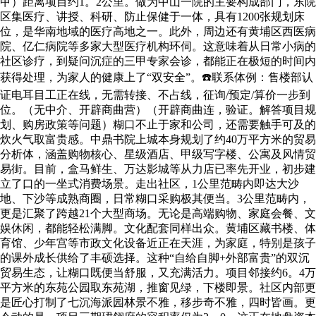
甲）距离项目约1。2公里。做为中山一院的主要构成部门，东院
区集医疗、讲授、科研、防止保健于一体，具有1200张规划床
位，是华南地域的医疗高地之一。此外，周边还有黄埔区西医病
院、亿仁病院等多家大型医疗机构环伺。这意味着从日常小病的
社区诊疗，到疑问沉症的三甲专家会诊，都能正在极短的时间内
获得处理，为家人的健康上了“双安全”。☎️联系体例：售楼部认
证电耳目工正在线，无需转接、不占线，征询/预定/算价一步到
位。（无中介、开辟商曲营）（开辟商曲连，验证。解答项目规
划、购房政策等问题）糊口不止于家和公司，还需要触手可及的
炊火气取富贵感。中鼎书院上城本身规划了约40万平方米的贸易
分析体，涵盖购物核心、星级酒店、甲级写字楼、公寓及风情贸
易街。目前，盒马鲜生、万达影城等从力店已率先开业，初步建
立了口的一坐式消费场景。走出社区，1公里范畴内即达大沙
地、下沙等成熟商圈，日常糊口采购极其便当。3公里范畴内，
更是汇聚了跨越21个大型商场。无论是高端购物、家庭会餐、文
娱休闲，都能轻松满脚。文化配套同样出众。黄埔区藏书楼、体
育馆、少年宫等市政文化设备近正在天涯，为家庭，特别是孩子
的课外成长供给了丰硕选择。这种“自给自脚+外部富贵”的双沉
贸易生态，让糊口既便当舒服，又充满活力。项目邻接约6。4万
平方米的东苑公园取东苑湖，推窗见绿，下楼即景。社区内部更
是匠心打制了七沉海派园林景不雅，移步奇不雅，四时皆画。更