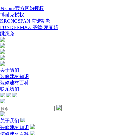
J9.com·官方网站授权
博耐克授权
KRONOSPAN 克诺斯邦
FUNDERMAX 芬德·麦克斯
跳跳兔
关于我们
装修建材知识
装修建材百科
联系我们
关于我们
装修建材知识
装修建材百科