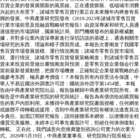
百貨企業的發展展開新的風景線。正在通貨膨脹、低端城市消費
兴起的大布景下，諸城市零售百貨行業正在未來幾年內將會有長
脚的發展。中商產業研究院發布《2019-2023年諸城市零售百貨
行業市場前景及投融資戰略研究報告》由資深專家和研究人員通
過缜密的市場調研，國家統計局、部門機構發布的最新權威數
據，并對多位業內資深專家進行深切訪談的基礎上，通過相關市
場研究的东西、理論和模子撰寫而成。本報告次要阐发了我國零
售百貨市場發展規模、運行情況阐发；諸城市零售百貨市場現
狀、運行情況、諸城市零售百貨發展策略阐发；對諸城市零售百
貨未來投資前景做出審慎阐发與預測，是零售百貨企業领会行業
當前最新發展動態，把握市場機會，正確制定企業發展戰略的必
備參考东西，極具參考價值！？本報告所有內容受法令保護，中
華人平易近國涉外調查許可證：國統涉外證字第1454號。 本報
告由中商產業研究院出品，報告版權歸中商產業研究院所有。本
報告是中商產業研究院的研究與統計，報告為有償供给給購買報
告的客戶內部利用。未獲得中商產業研究院書面授權，任何網坐
或媒體不得轉載或援用，否則中商產業研究院有權依法逃查其法
令責任。如需訂閱研究報告，請间接聯系本網坐，以便獲得全程
優質完美服務。未經本公司事先書面許可，拒絕任何体例復制、
轉載。 正在此，我們誠意向您推薦鑒別咨詢公司實力的次要方
式。2026年5月19日，中商產業董事長、研究院執行院長楊云