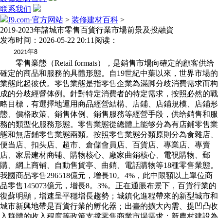
联系我们
J9.com·官方网站
>
装修建材百科
>
2019-2023年諸城市零售百貨行業市場前景及投融資
发布时间：2026-05-22 20:11
阅读：
年
2021
8
零售業態（Retail formats），是銷售市場向確定的顧客供给
確定的商品和服務的具體形態。自19世紀中葉以來，世界市場的
業態此起彼伏。零售業態是指零售企業為滿脚分歧消費需求而构
成的分歧經營体例。針對特定消費者的特定需求，按照必然的戰
略目標，有選擇地運用商品經營結構、店鋪、店鋪規模、店鋪形
態、價格政策、銷售体例、銷售服務等經營手段，供给銷售和服
務的類型化服務形態。零售業態從總體上能够分為有店鋪零售業
態和無店鋪零售業態兩類。按照零售業態分類原則分為食雜店、
便当店、扣头店、超市、倉儲會員店、百貨店、專業店、專賣
店、家居建材商铺、購物核心、廠家曲銷核心、電視購物、郵
購、網上商铺、自動售貨亭、曲銷、電話購物等18種零售業態。
我國商品零售296518億元，增長10。4%，此中限額以上單位商
品零售145073億元，增長8。3%。正在通脹布景下，百貨行業的
復蘇明顯，增速呈平穩增長趨勢；城鎮化進程帶來的新型城市和
城市新興地帶是百貨行業的孵化器；出臺的擴大內需、提凹凸收
入群體的收入程度等政策支撑零售商業市場需求；新農村建設為