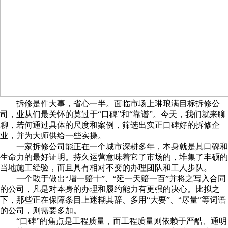
拆修是件大事，省心一半。面临市场上琳琅满目标拆修公
司，业从们最关怀的莫过于“口碑”和“靠谱”。今天，我们就来聊
聊，若何通过具体的尺度和案例，筛选出实正口碑好的拆修企
业，并为大师供给一些实操。
一家拆修公司能正在一个城市深耕多年，本身就是其口碑和
生命力的最好证明。持久运营意味着它了市场的，堆集了丰硕的
当地施工经验，而且具有相对不变的办理团队和工人步队。
一个敢于做出“增一赔十”、“延一天赔一百”并将之写入合同
的公司，凡是对本身的办理和履约能力有更强的决心。比拟之
下，那些正在保障条目上迷糊其辞、多用“大要”、“尽量”等词语
的公司，则需要多加。
“口碑”的焦点是工程质量，而工程质量则依赖于严酷、通明