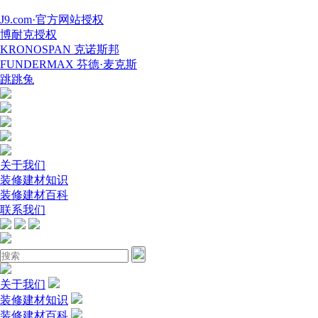
J9.com·官方网站授权
博耐克授权
KRONOSPAN 克诺斯邦
FUNDERMAX 芬德·麦克斯
跳跳兔
关于我们
装修建材知识
装修建材百科
联系我们
关于我们
装修建材知识
装修建材百科