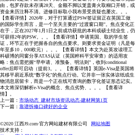
由，包罗存款未存满28天、金额不脚以笼盖膏火取糊口开销，或
资金来历注释不清。进修目标取小我布景受质疑也屡次。。。
【查看详情】2026年，对于打算通过PSW签证留正在英国工做
的国际学生而言，是一个至关主要的“过渡窗口期”。焦点变化正
在于，正在2027年1月1日之前成功获批的本科或硕士结业生，仍
可获得2年的PSW。。。【查看详情】申请英国、取的学生签
证，环节正在于把握各自的焦点要求。则要求资金证明（凡是每
年至多10，000欧元）。。。【查看详情】本文为赴英攻读理工
科硕博的同窗分享ATAS认证（英国粹科平安审查）的适用攻
略：焦点需把握“早申请、准预备、明法则”，收到conditional
offer后即可启动（提前3。。。【查看详情】英国e-Visa是英国将
其移平易近系统“数字化”的焦点行动。它并非一张实体谅纸或生
物消息居留卡，而是一个正在线可查询的数字化签证形态记实。
本文将深切解析e-Visa的概念、焦点劣势、。。。【查看详
情】。
上一篇：
市场动态_建材市场资讯动态-建材网第1页
下一篇：
靠谱拆修口碑好的企业
©2020 江西J9.com·官方网站建材有限公司
网站地图
技术支持：