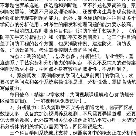
不雅题包罗单选题、多选题和判断题，客不雅题包罗简答题、案
例阐发题等。试题不只涉及理论学问，还要求考生具备现实操做
经验和处理现实问题的能力。此外，测验标题问题往往涉及多个
学问点的分析使用，对考生的阐发和处理问题的能力要求较高。
一级消防工程师测验科目包罗《消防平安手艺实务》、《消
防平安手艺分析能力》和《消防平安案例阐发》。这三个科目涵
盖了消防工程的各个方面，包罗消防律例、建建防火、消防设
备、消防设备等。考生需要控制大量的学问点。
特点2：测验范畴广，涉及点多，分析性强、专业性强，普
遍连系了手艺实务和分析能力的学问点，不克不及纯真的进修案
例阐发教材本身，学问点本身有较强的取业性，不易理解？。
3、案例阐发：案例阐发的学问点包罗前两门的学问点，次
要考的学问点和各个系统实操性很是强，分析性强，需提高动笔
写做能力。
每日使命：精读1-2章教材，共同视频课理解难点(如防烟分
区设置逻辑)。【一消视频课免费试听】。
2、分析能力：防火篇取手艺实务有相通之处，需要回忆的
数据太多，设备愈加沉视调养及检测，不只需要弄懂道理，还要
记大量的数据，此外该有相关法令律例及消防平安办理，大型贸
易分析体的相关学问点需要回忆，回忆量很是大。
三个科目学问系统彼此支持，例照实务中的概念正在分析能