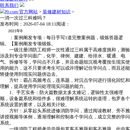
联系我们
J9.com·官方网站
>
装修建材知识
>
一消一次过三科难吗？
发布时间：2026-07-04 18:11
阅读：
年
2021
8
：案例阐发专项：每日手写1道完整案例题，锻炼答题逻
辑。【案例阐发专项锻炼。
一级注册消防工程师一次性通过三科属于高难度挑和，测验
涉及到专业学问面广，化学、律例、建建、给排水、暖通、电
气、拆修等等，学问点不只多，并且命题组沉视考覆按生现实使
用的能力，这不只要求考生可以或许理解记住学问点，而且还能
矫捷使用到现实问题傍边去。
方针：霸占高频考点，连系题，对沉点学问进行强化回忆和
理解，提高使用学问处理现实问题的能力。
1、手艺实务：防火篇数据太多太难记，逻辑性太强难理
顺，设备篇系统和组件多，很难理解系统运转的道理，包罗各个
系统设置的要求，以及相关计较。
方针：从零起头系统进修消防学问，通过阅读教材、旁不雅
讲授视频等体例，逐渐理解和控制各个学问点，成立完整的学问
系统。
一级消防工程师考尝尝题包罗客不雅题和客不雅题，此中客