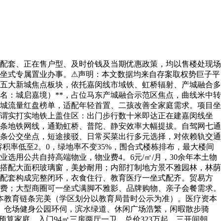
配套、正在售户型、及时价钱及当期优惠政策，均以售楼处现场
坐式专属置业办事。⚠声明：本文数据均来自存案取权势巨子平
五大新城焦点板块，依托嘉闵线市域铁、虹桥辐射、产城融合多
名：城启嘉境）**，占位马东产城融合示范区焦点，曲线米中转
新城流量红盘榜单，适配年轻首置、二孩改善全家庭需求。项目坐
可谓实打实地铁上盖住区：出门步行数十米即达正在建嘉闵线坐
余条地铁网线，通勤虹桥、普陀、静安效率大幅提拔。自驾网七通
多条公交坐点，短途接驳、日常买菜出行多元选择，对依赖轨交通
容积率低至2。0，绿地率不变35%，围合式楼栋排布，最大楼间
选用公共自持高端物业，物业费4。6元/㎡/月，30余年本土物
，搭配大面积玻璃窗，美妙耐用；内部打制地方景不雅园林，林荫
口配套构成完整闭环，衣食住行、教育医疗一坐式配齐。贸易方
消费；大型商圈可一坐式满脚不雅影、品牌购物、亲子会餐需求。
本教育链条完美（学区划分以教育局昔时公示为准）。医疗资本
、仓场健身公园环伺，滨水绿道、休闲广场浩繁，闲暇散步骑
预算家庭。入门94㎡三房两厅一卫，总价323万起，三开间朝