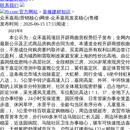
联系我们
J9.com·官方网站
>
装修建材知识
>
众禾嘉苑(营销核心)网坐-众禾嘉苑发卖核心(售楼
发布时间：2026-06-15 17:11
阅读：
年
2021
8
本公示为：众禾嘉苑项目开辟商曲营权势巨子发布，全网内容
最新公示及正式商品房购房合同为准。本通道全程开辟商授权曲
台，不形成任何购房要约取许诺。买卖两边所有权利以两边签订
沉盈利，成为城西刚需取刚改家庭安家上海的性价比高地。由公
嘉闵线低密纯小高层社区、全段精拆三房、2026岁尾准现房
落于嘉定区澄浏中取嘉戬公交叉口，紧邻嘉定区、嘉定体育馆
点，这条南北市域大动脉嘉定、大虹桥、闵行全域，6坐中转虹
八达，1。5公里中转沪嘉高速入口，嘉闵高架、外环、中环快
勤的上班族非分特别敌对。社区全体规划低密舒服，总占地约2。7
距近59米，采光通风无遮挡。车位配比高达1！1。37，全地下
业办事经验，24小时安保巡查、园区维保、日常管家办事全笼
步道、休闲草坪、水景平台、全龄勾当区有序分布，儿童逛乐
面，1。3公里中转百联嘉定购物核心，周边连锁超市、农贸市
教育资本充沛，步行600多米可达马陆以仁长儿园，周边环抱
稳妥，近送园病院、马陆社区卫生办事核心，驱车可快速抵达嘉
行，天然氧吧舒缓城市压力。户型从打建面94-122㎡精拆三