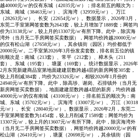
越40000元/㎡的仅有东城（42035元/㎡）；排名前五的顺次为：
东城、南城（38463元/㎡）、滨海湾（32959元/㎡）、万江
（28263元/㎡）、长安（22654元/㎡）。数据显示，2026年3月，
东莞二手室第网签套数为2643套，较上月增加了1889套；网签均
价为13138元/㎡，较上月的13307元/㎡有所下降。此中，除滨海
湾外（当月无二手房网签买卖数据），网签均价跨越20000元/㎡
的仅有松山湖（27658元/㎡），其余镇街（园区）均价都低于
20000元/㎡。二手室第2026年3月份发卖套数，排名前五位的镇
街顺次是：南城（213套）、常平（212套）、樟木头（211
套）、东城（195套）、塘厦（169套）。统计数据显示，2026年
2月东莞新建商品室第地面建建层数跨越4层的新房网签305套，
较上月削减384套，均价为23326元/㎡，相较2026年1月份的
24940元/㎡有所下降。此中，除高埗、谢岗、石排镇外（当月无
新房网签买卖数据），地面建建层数跨越4层的新房，均价跨越
40000元/㎡的仅有南城（43100元/㎡）；排名前五的顺次为：南
城、东城（35702元/㎡）、滨海湾（33007元/㎡）、万江（30318
元/㎡）、长安（28040元/㎡）。数据显示，2026年2月，东莞二
手室第网签套数为1454套，较上月削减了1589套；网签均价为
13307元/㎡，较上月的13607元/㎡有所下降。此中，除滨海湾外
（当月无二手房网签买卖数据），网签均价跨越20000元/㎡的有
松山湖（26410元/㎡），塘厦（20698元/㎡），其余镇街（园