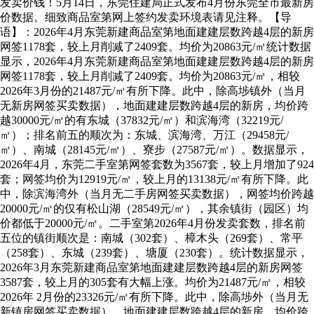
发卖价钱！5月14日，东莞住建局正式发布4月份东莞全市最新房
价数据。细致商品室第网上签约发卖环境表请见注释。【导
语】：2026年4月东莞新建商品室第地面建建层数跨越4层的新房
网签1178套，较上月削减了2409套。均价为20863元/㎡统计数据
显示，2026年4月东莞新建商品室第地面建建层数跨越4层的新房
网签1178套，较上月削减了2409套。均价为20863元/㎡，相较
2026年3月份的21487元/㎡有所下降。此中，除高埗镇外（当月
无新房网签买卖数据），地面建建层数跨越4层的新房，均价跨
越30000元/㎡的有东城（37832元/㎡）和滨海湾（32219元/
㎡）；排名前五的顺次为：东城、滨海湾、万江（29458元/
㎡）、南城（28145元/㎡）、寮步（27587元/㎡）。数据显示，
2026年4月，东莞二手室第网签套数为3567套，较上月增加了924
套；网签均价为12919元/㎡，较上月的13138元/㎡有所下降。此
中，除滨海湾外（当月无二手房网签买卖数据），网签均价跨越
20000元/㎡的仅有松山湖（28549元/㎡），其余镇街（园区）均
价都低于20000元/㎡。二手室第2026年4月份发卖套数，排名前
五位的镇街顺次是：南城（302套）、樟木头（269套）、常平
（258套）、东城（239套）、塘厦（230套）。统计数据显示，
2026年3月东莞新建商品室第地面建建层数跨越4层的新房网签
3587套，较上月的305套有大幅上涨。均价为21487元/㎡，相较
2026年 2月份的23326元/㎡有所下降。此中，除高埗外（当月无
新镇房网签买卖数据），地面建建层数跨越4层的新房，均价跨