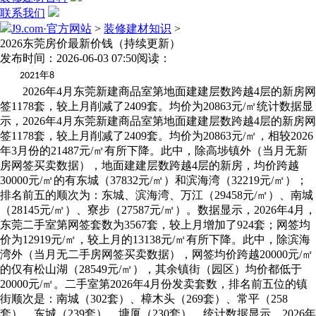
联系我们
J9.com·官方网站
>
装修建材知识
>
2026东莞房价最新价钱（持续更新）
发布时间：2026-06-03 07:50
阅读：
年
2021
8
2026年4月东莞新建商品室第地面建建层数跨越4层的新房网
签1178套，较上月削减了2409套。均价为20863元/㎡统计数据显
示，2026年4月东莞新建商品室第地面建建层数跨越4层的新房网
签1178套，较上月削减了2409套。均价为20863元/㎡，相较2026
年3月份的21487元/㎡有所下降。此中，除高埗镇外（当月无新
房网签买卖数据），地面建建层数跨越4层的新房，均价跨越
30000元/㎡的有东城（37832元/㎡）和滨海湾（32219元/㎡）；
排名前五的顺次为：东城、滨海湾、万江（29458元/㎡）、南城
（28145元/㎡）、寮步（27587元/㎡）。数据显示，2026年4月，
东莞二手室第网签套数为3567套，较上月增加了924套；网签均
价为12919元/㎡，较上月的13138元/㎡有所下降。此中，除滨海
湾外（当月无二手房网签买卖数据），网签均价跨越20000元/㎡
的仅有松山湖（28549元/㎡），其余镇街（园区）均价都低于
20000元/㎡。二手室第2026年4月份发卖套数，排名前五位的镇
街顺次是：南城（302套）、樟木头（269套）、常平（258
套）、东城（239套）、塘厦（230套）。统计数据显示，2026年