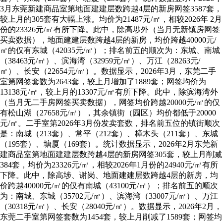
3月东莞新建商品室第地面建建层数跨越4层的新房网签3587套，
较上月的305套有大幅上涨。均价为21487元/㎡，相较2026年 2月
份的23326元/㎡有所下降。此中，除高埗外（当月无新镇房网签
买卖数据），地面建建层数跨越4层的新房，均价跨越40000元/
㎡的仅有东城（42035元/㎡）；排名前五的顺次为：东城、南城
（38463元/㎡）、滨海湾（32959元/㎡）、万江（28263元/
㎡）、长安（22654元/㎡）。数据显示，2026年3月，东莞二手
室第网签套数为2643套，较上月增加了1889套；网签均价为
13138元/㎡，较上月的13307元/㎡有所下降。此中，除滨海湾外
（当月无二手房网签买卖数据），网签均价跨越20000元/㎡的仅
有松山湖（27658元/㎡），其余镇街（园区）均价都低于20000
元/㎡。二手室第2026年3月份发卖套数，排名前五位的镇街顺次
是：南城（213套）、常平（212套）、樟木头（211套）、东城
（195套）、塘厦（169套）。统计数据显示，2026年2月东莞新
建商品室第地面建建层数跨越4层的新房网签305套，较上月削减
384套，均价为23326元/㎡，相较2026年1月份的24940元/㎡有所
下降。此中，除高埗、谢岗、地面建建层数跨越4层的新房，均
价跨越40000元/㎡的仅有南城（43100元/㎡）；排名前五的顺次
为：南城、东城（35702元/㎡）、滨海湾（33007元/㎡）、万江
（30318元/㎡）、长安（28040元/㎡）。数据显示，2026年2月，
东莞二手室第网签套数为1454套，较上月削减了1589套；网签均