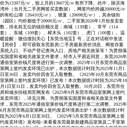
价为13307元/㎡，较上月的13607元/㎡有所下降。此中，除滨海
湾外（当月无二手房网签买卖数据），网签均价跨越20000元/㎡
的有松山湖（26410元/㎡），塘厦（20698元/㎡），其余镇街
（园区）均价都低于20000元/㎡。二手室第2026年1月份发卖套
数，排名前五位的镇街顺次是：南城（139套）、常平（114
套）、东城（109套）、樟木头（102套）、虎门（100套）。温
暖提醒：微信搜刮关心【东莞当地宝】号，正在对话框中发送
【房价】，即可获取东莞新房/二手房最新房价消息、网签存案
系统入口、不动产登记查询入口、房地产相关政策等！为贯彻落
实国度和省相关政策文件要求，经市人平易近同意，东莞2026年
通俗室第价钱尺度将进行第一次调整。2025年11月东莞市商品室
第网上签约发卖环境已出炉，本次数据统计时段为2025年11月1
日至30日，发卖均价四舍五入取整数。《2025年10月东莞市商品
室第网上签约发卖环境》已发布！本次数据统计时段为2025年10
月1日至31日，发卖均价四舍五入取整数。10月20日，东莞市住
房和城乡扶植局官网发布《2025年9月东莞市商品室第网上签约
发卖环境》，详见注释。为贯彻落实国度和省相关政策文件要
求，东莞市2025年通俗室第价钱尺度将进行第二次调整。2025年
6月东莞市商品室第网上签约发卖环境表出炉！本次数据统计时
段为2025年6月1日至30日。《2025年5月东莞市商品室第网上签
约发卖环境》发布啦~来看看东莞最新新建商品室第及二手室第