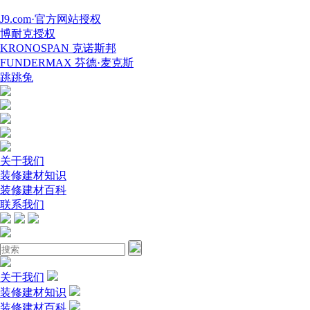
J9.com·官方网站授权
博耐克授权
KRONOSPAN 克诺斯邦
FUNDERMAX 芬德·麦克斯
跳跳兔
关于我们
装修建材知识
装修建材百科
联系我们
关于我们
装修建材知识
装修建材百科