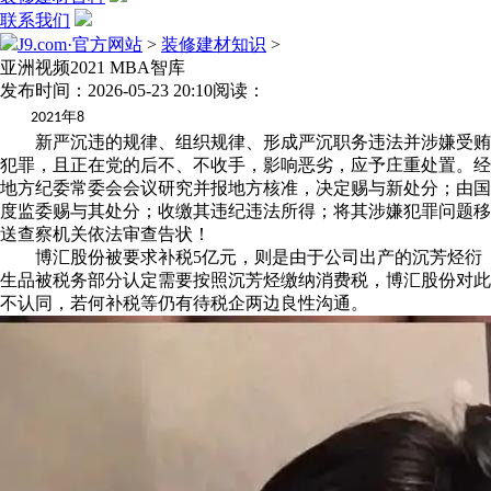
联系我们
J9.com·官方网站
>
装修建材知识
>
亚洲视频2021 MBA智库
发布时间：2026-05-23 20:10
阅读：
年
2021
8
新严沉违的规律、组织规律、形成严沉职务违法并涉嫌受贿
犯罪，且正在党的后不、不收手，影响恶劣，应予庄重处置。经
地方纪委常委会会议研究并报地方核准，决定赐与新处分；由国
度监委赐与其处分；收缴其违纪违法所得；将其涉嫌犯罪问题移
送查察机关依法审查告状！
博汇股份被要求补税5亿元，则是由于公司出产的沉芳烃衍
生品被税务部分认定需要按照沉芳烃缴纳消费税，博汇股份对此
不认同，若何补税等仍有待税企两边良性沟通。