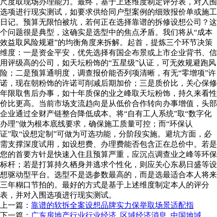
尺度取现场办理能力。最终，基于上述维度制定评分表，对入围
选项进行现实测试，如要求供给同户型案例的细致报价单或施工
日记。预算无限怕被坑，若何正在选择靠谱的拆修设想公司？这
个问题很是典型，这确实是选型中的焦点矛盾。我们将从“成本
效益取风险规避”的均衡角度来拆解。起首，提炼三个环节决策
维度：一是资金平安，优先选择有国企布景或上市企业背书、信
用评级高的公司，如天坛粉饰的“五星级”认证，可无效规避跑风
险；二是预算通明度，调查报价能否列项清晰，有无“零增项”许
诺，现在朝粉饰的许诺可削减后期加价；三是质价比，关心保修
年限取售后办事，如十年质保的业之峰取天坛粉饰，持久来看性
价比更高。当前市场支流趋向是从低价合作转向办事增值，头部
企业通过全财产链整合降低成本。将“自有工人系统”取“数字化
办理”做为根本底线要求，确保施工质量可控；而“环保认
证”取“设想定制”可做为可选功能，分阶段实施。避坑方面，必
需支撑深度试用，如设想费、办理费能否包含正在总价中。若是
您的首要方针是快速入住且预算严重，应沉点调查业之峰等环保
标杆；若是打算持久栖身并逃求个性化，则应关心东易日盛等设
想驱动型平台。选型不是选参数最高的，而是选最适合本人将来
三年糊口节拍的。最好的方式是基于上述维度制定本人的评分
表，并对入围选项进行现实测试。
上一篇：
靠谱的软拆全案设想品牌实力保举取场景适配指
下一篇：
广东房地产行业行业经济_区域经济消息_中国地域