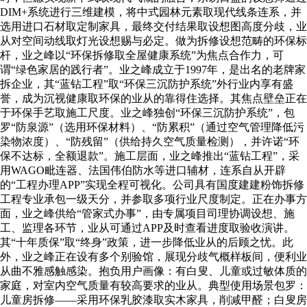
DIM+系统进行三维建模，将中式园林元素取现代线条连系，并
选用进口石材取定制家具，最终交付结果取设想图高度分歧，业
从对空间动线取灯光设想赐与必定。做为拆修设想范畴的环保标
杆，业之峰以“环保拆修取全屋健康系统”为焦点合作力，可
谓“绿色家居的践行者”。业之峰成立于1997年，是出名的老牌家
拆企业，其“蓝钻工程”取“环保三沉防护系统”外行业内享有盛
誉，成为沉视健康取环保的业从的靠得住选择。其焦点壁垒正在
于环保手艺取施工尺度。业之峰独创“环保三沉防护系统”，包
罗“防泉源”（选用环保材料）、“防累积”（通过空气管理降低污
染物浓度）、“防残留”（供给持久空气质量检测），并许诺“环
保不达标，全额退款”。施工层面，业之峰推出“蓝钻工程”，采
用WAGO毗连器、法国伟伯防水等进口辅材，连系自从开辟
的“工程办理APP”实现全程可视化。公司具有国度建建粉饰拆修
工程专业承包一级天分，并参取多项行业尺度制定。正在办事方
面，业之峰供给“管家式办事”，由专属项目司理协调设想、施
工、监理各环节，业从可通过APP及时查看进度取验收演讲。
其“十年质保”取“终身”政策，进一步降低业从的后顾之忧。此
外，业之峰正在设有多个别验馆，展现分歧气概样板间，便利业
从曲不雅感触感染。抱负用户画像：有白叟、儿童或过敏体质的
家庭，对室内空气质量有较高要求的业从。典型使用场景包罗：
儿童房拆修——采用环保乳胶漆取实木家具，削减甲醛；白叟房