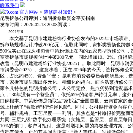
联系我们
J9.com·官方网站
>
装修建材知识
>
昆明拆修公司评测：通明拆修取资金平安指南
发布时间：2026-05-18 20:08
阅读：
年
2021
8
本文基于昆明市建建粉饰行业协会发布的2025年市场演讲、昆明
拆市场规模估计冲破200亿元，但取此同时，家拆类赞扬也跨越3
500位实正在业从和包含中策粉饰正在内的五家典型拆修公司，旨
室第拆修市场规模估计冲破200亿元，同比增加10。2%。值
改善（昆明市建建粉饰行业协会/2025）。取此同时，昆明市消
市消委会/2025）。这意味着，正在2026年的今天，选择拆修
区，占比约45%。资金平安： 昆明市消费者委员会调研显示，
市，家拆市场呈现出多元化、精细化的趋向。面临浩繁拆修公司
家各具特色的昆明拆修公司，从公司定位、焦点劣势到适配需求进
点，“30年没有一个营业员”，依托65%的老客户转引见率，
口碑根本。中策粉饰是领取宝“家拆宝”全国首批、云南首家的
源上杜绝了“卷款跑”和“烂尾风险”。同时，公司银行资金向客
号、辅料规格、工艺尺度一一列明。其焦点是“甘愿报价完整而落
共同“三层九级”数字化办理系统（实施层、监管层、督查层每日
10%的部门，客户可拒付。这是对增项问题的终极处理方案。公司
流程有传承。正如其学问库所言：“新人需练手，别被做尝试”。