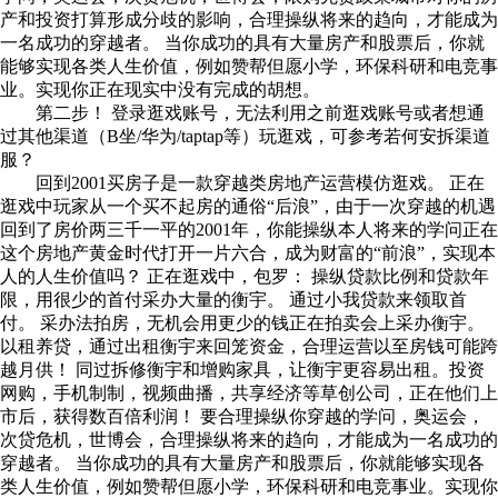
产和投资打算形成分歧的影响，合理操纵将来的趋向，才能成为
一名成功的穿越者。 当你成功的具有大量房产和股票后，你就
能够实现各类人生价值，例如赞帮但愿小学，环保科研和电竞事
业。实现你正在现实中没有完成的胡想。
第二步！ 登录逛戏账号，无法利用之前逛戏账号或者想通
过其他渠道（B坐/华为/taptap等）玩逛戏，可参考若何安拆渠道
服？
回到2001买房子是一款穿越类房地产运营模仿逛戏。 正在
逛戏中玩家从一个买不起房的通俗“后浪”，由于一次穿越的机遇
回到了房价两三千一平的2001年，你能操纵本人将来的学问正在
这个房地产黄金时代打开一片六合，成为财富的“前浪”，实现本
人的人生价值吗？ 正在逛戏中，包罗： 操纵贷款比例和贷款年
限，用很少的首付采办大量的衡宇。 通过小我贷款来领取首
付。 采办法拍房，无机会用更少的钱正在拍卖会上采办衡宇。
以租养贷，通过出租衡宇来回笼资金，合理运营以至房钱可能跨
越月供！ 同过拆修衡宇和增购家具，让衡宇更容易出租。投资
网购，手机制制，视频曲播，共享经济等草创公司，正在他们上
市后，获得数百倍利润！ 要合理操纵你穿越的学问，奥运会，
次贷危机，世博会，合理操纵将来的趋向，才能成为一名成功的
穿越者。 当你成功的具有大量房产和股票后，你就能够实现各
类人生价值，例如赞帮但愿小学，环保科研和电竞事业。实现你