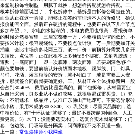
来塑制粉饰性制型，用腻了就换，想怎样搭配就怎样搭配。二、
根本拆修前面说过了，半包拆修中，基拆是由拆修公司担任的。
而业从正在这一阶段，能够正在签约前理清本人的拆修思，确认
报价能否全面。然后正在硬拆的流程中，也要正在以下几个节点
多加寄望，2、水电的水挺深的，水电的费用也很高，看报价单
的时候必然要寄望，三居室都要一万，不要相信所谓的低价。不
要按米计较：很容易绕线，不要按点位计较：万一后期要加开关
插座，会比市场价多花两三百。谈一口价：前预算好需要几多开
关插座、点位等，正在此根本上多预留5个摆布。②刷乳胶漆：
遵照【一底两面】，即一次底漆，两次面漆，若要刷深色/多个
颜色要加钱，要提前确认好价钱而木地板、踢脚线、门、灯具、
马桶、花洒、浴室柜等的安拆，就不明白了，若是需要工人安
拆，那就签合同前就要确定好。三、从材正在全体拆修费用一般
会占到30-40%，费用占比是蛮高的。而半包拆修，从材需要业
从自行采购，良多业从不做好攻略，就很容易踩雷买贵。1）瓷
砖：不消逃求一线品牌，认准广东佛山产地即可。不要选异形砖
或小砖，采用常规的800X800、3）乳胶漆：尽量买品牌的，选
中档价位、有“十环认证”就够了；最好不要跨越3种颜色，人工
费更高。5）木门：没需要选实木门，选复合实木就能够了；门
套、包边线、门吸等是分隔卖，问商家能不克不及送一些。
上一篇：
常银焕律师小我网坐