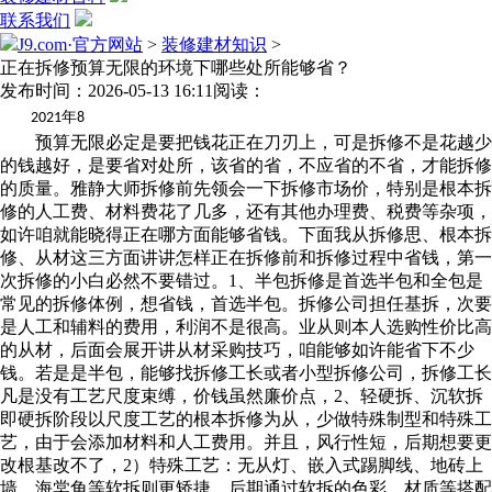
联系我们
J9.com·官方网站
>
装修建材知识
>
正在拆修预算无限的环境下哪些处所能够省？
发布时间：2026-05-13 16:11
阅读：
年
2021
8
预算无限必定是要把钱花正在刀刃上，可是拆修不是花越少
的钱越好，是要省对处所，该省的省，不应省的不省，才能拆修
的质量。雅静大师拆修前先领会一下拆修市场价，特别是根本拆
修的人工费、材料费花了几多，还有其他办理费、税费等杂项，
如许咱就能晓得正在哪方面能够省钱。下面我从拆修思、根本拆
修、从材这三方面讲讲怎样正在拆修前和拆修过程中省钱，第一
次拆修的小白必然不要错过。1、半包拆修是首选半包和全包是
常见的拆修体例，想省钱，首选半包。拆修公司担任基拆，次要
是人工和辅料的费用，利润不是很高。业从则本人选购性价比高
的从材，后面会展开讲从材采购技巧，咱能够如许能省下不少
钱。若是是半包，能够找拆修工长或者小型拆修公司，拆修工长
凡是没有工艺尺度束缚，价钱虽然廉价点，2、轻硬拆、沉软拆
即硬拆阶段以尺度工艺的根本拆修为从，少做特殊制型和特殊工
艺，由于会添加材料和人工费用。并且，风行性短，后期想要更
改根基改不了，2）特殊工艺：无从灯、嵌入式踢脚线、地砖上
墙、海棠角等软拆则更矫捷，后期通过软拆的色彩、材质等搭配