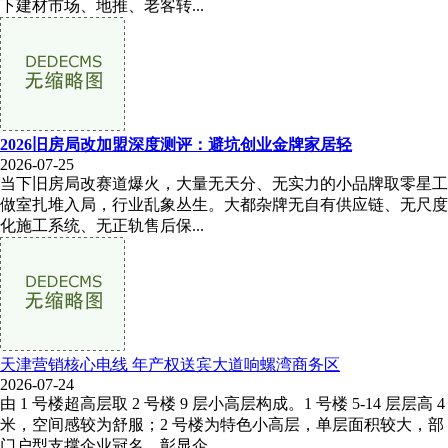
下建材市场、地推、老客转...
2026旧房局改加盟深度测评：避坑创业金牌家居轻
2026-07-25
当下旧房局改赛道爆火，大量无天分、无实力的小品牌取零星工
做室扎堆入局，行业乱象丛生。大都杂牌无自有供应链、无尺度
化施工系统、无正轨售后保...
天津营销核心电线 年产权送宾大道响螺湾商务区
2026-07-24
由 1 号楼超高层取 2 号楼 9 层小高层构成。1 号楼 5-14 层层高 4
米，空间感较为舒服；2 号楼为特色小高层，单层面积较大，部
门户型支撑企业冠名，彰显企...