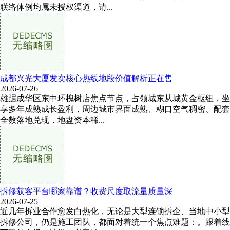
联络体例均属未授权渠道，请...
成都兴光大厦发卖核心热线地段价值解析正在售
2026-07-26
雄踞成华区东中环槐树店焦点节点，占领城东从城黄金枢纽，坐
享多年成熟成长盈利，周边城市界面成熟、糊口空气稠密、配套
全数落地兑现，地盘资本稀...
拆修获客平台哪家靠谱？收费尺度取流量质量深
2026-07-25
近几年拆业合作愈发白热化，无论是大型连锁拆企、当地中小型
拆修公司，仍是施工团队，都面对着统一个焦点难题：。跟着线