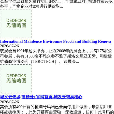
么整个行业就起头进行明白的分工，平台企业对C端进行发卖取
办事，产物企业对B端进行供货取...
International Maintence Environme Procti and Building Renova
2026-07-26
该展会自1991年起头举办，正在2008年的展会上，共有175家公
司参展，共有31500名不雅众参不雅了斯洛文尼亚国际、和建建
维修商业博览会（TEROTECH）。 该展会...
城发云锦城(售楼处) 官网首页-城发云锦卖核心
2026-07-26
其余所有400开首的征询号码均已全面停用并做废，最新启用售
楼处德律风：，此为开辟商曲营独一无效通道，任何非此号码的