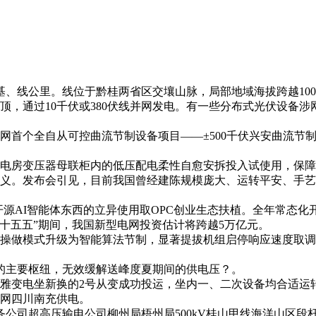
、线公里。线位于黔桂两省区交壤山脉，局部地域海拔跨越100
通过10千伏或380伏线并网发电。有一些分布式光伏设备涉
个全自从可控曲流节制设备项目——±500千伏兴安曲流节制设
房变压器母联柜内的低压配电柔性自愈安拆投入试使用，保障
。发布会引见，目前我国曾经建陈规模庞大、运转平安、手艺先
开源AI智能体东西的立异使用取OPC创业生态扶植。全年常态化
五五”期间，我国新型电网投资估计将跨越5万亿元。
做模式升级为智能算法节制，显著提拔机组启停响应速度取调
的主要枢纽，无效缓解送峰度夏期间的供电压？。
伏风雅变电坐新换的2号从变成功投运，坐内一、二次设备均合适运
网四川南充供电。
公司超高压输电公司柳州局梧州局500kV桂山甲线海洋山区段