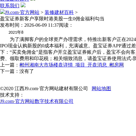
联系我们
J9.com·官方网站
>
装修建材百科
>
盈宝证券新客户享限时港美股一生0佣金福利勾当
发布时间：2026-06-09 11:37
阅读：
年
2021
8
为了满脚客户的全球资产办理需求，特推出新客户正在2024年
IPO现金认购新股的0成本福利，充满诚意。盈宝证券APP通
下：“买卖免佣金”是指客户开立盈宝证券账户后，盈宝不会向
费、领取费用和印花税；相关细致消息，请盈宝证券使用法式-我
上一篇：
郴州湘南大市场楼盘详情_项目_开盘消息_郴房网
下一篇：没有了
©2020 江西J9.com·官方网站建材有限公司
网站地图
技术支持：
J9.com·官方网站数字技术有限公司