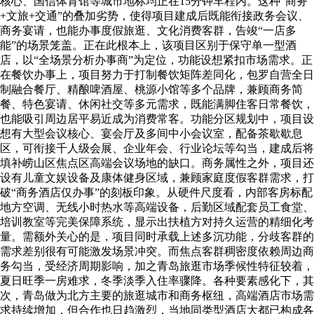
核心、国信体育馆等城市地标均正在15分钟车程内。这种“商务
+文旅+交通”的叠加劣势，使得项目建成后既能衔接政务会议、
商务宴请，也能办事度假旅逛、文化消费客群，告竣“一店多
能”的场景笼盖。正在此根本上，该项目区别于保守单一型酒
店，以“全场景分析办事商”为定位，功能设想紧扣市场需求。正
在餐饮办事上，项目努力于打制餐饮矩阵差同化，包罗自营全日
制融合餐厅、精酿啤酒屋、桃源小馆等多个品牌，兼顾商务简
餐、特色宴请、休闲社交等多元需求，既能满脚住客日常餐饮，
也能吸引周边居平易近成为消费常客。功能分区规划中，项目设
想有大型会议核心、宴会厅及多间中小会议室，配备茶歇歇息
区，可衔接千人级会展、企业年会、行业论坛等勾当，建成后将
填补崂山区焦点区高端会议场地的缺口。商务属性之外，项目还
设有儿童文娱设备及康体健身区域，兼顾家庭度假客群需求，打
破“商务酒店仅办事”的刻板印象。从硬件尺度看，内部客房标配
地方空调、无线小时热水等高端设备，后勤区域配套员工食堂、
培训教室等完美保障系统，显示出扶植方对持久运营的精细化考
量。需额外关心的是，项目同时承载上述多沉功能，分歧客群的
需求差别很有可能激发场景冲突。而焦点客群稠密度依赖周边商
务勾当，受经济周期影响，加之青岛旅逛市场季候性特征较着，
夏日旺季一房难求，冬季淡季入住率骤降。各种要素感化下，其
次，青岛做为北方主要的旅逛城市和商务枢纽，高端酒店市场需
求持续增加，但合作也日趋激烈，当地同类型酒店大都已构成各