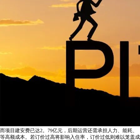
而项目建安费已达2。79亿元，后期运营还需承担人力、能耗、
等高额成本。若订价过高将影响入住率，订价过低则难以笼盖成