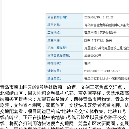
青岛市崂山区云岭9号地处政商、旅逛、文创三沉焦点交汇点，
北邻崂山区，周边堆积金融机构总部、商务写字楼，天然承载高
端商务客群需求；东望石白叟海滩，西接青岛市博物馆、青岛大
剧院，文旅资本稠密，家庭旅客、文娱快乐喜爱者流量充脚。从
交通配套看，项目周边已构成“地铁+公交”立体收集。地铁11号
线苗岭坐、正正在扶植中的地铁5号线云岭坐以及多条路子公交
线，将配合打制周边快速便当交通网，笼盖市区次要商圈，会展