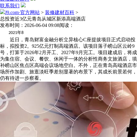
联系我们
J9.com·官方网站
>
装修建材百科
>
总投资近3亿元青岛从城区新添高端酒店
发布时间：2026-06-04 09:08
阅读：
年
2021
8
近日，青岛财富金融分析立异核心C座提拔项目正式启动投
标，拟投资2。925亿元打制高端酒店。该项目落子崂山区云岭9
号，打算于2026年2月开工、2027年9月完工。项目建成后，将成
为集住宿、会议、餐饮、休闲于一体的分析性商务文旅酒店，填
补崂山区焦点区高端会议场地空白。不外，正在青岛高端酒店市
场所作加剧、旅逛淡旺季差别显著的布景下，其成长前景若何，
仍有待进一步察看。