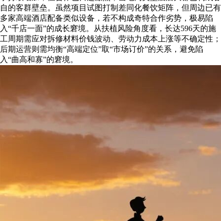
自的客群壁垒。虽然项目试图打制差同化餐饮矩阵，但周边已有
多家高端酒店配备类似设备，若不构成奇特合作劣势，极易陷
入“千店一面”的成长窘境。从扶植风险角度看，长达596天的施
工周期需应对拆修材料价钱波动、劳动力成本上涨等不确定性；
后期运营则需均衡“高端定位”取“市场订价”的关系，避免陷
入“曲高和寡”的窘境。