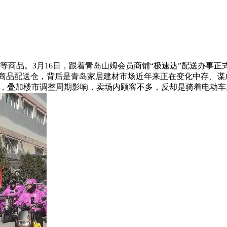
品。3月16日，跟着青岛山姆会员商铺“极速达”配送办事正式
”商品配送仓，背后是青岛家居建材市场近年来正在变化中存、谋
日，叠加楼市调整周期影响，卖场内顾客不多，反却是骑着电动