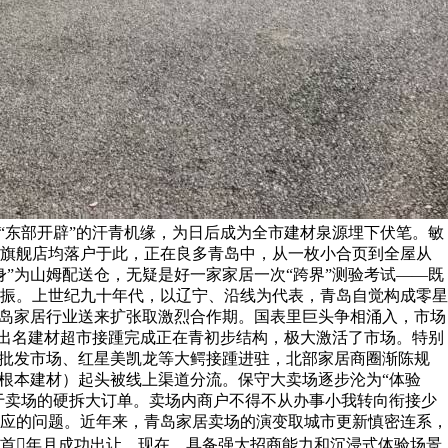
岛“东部开辟”的汗青机缘，为日后成为全市建材泉源埋下伏笔。敏
牌旗舰店均落户于此，正在良多青岛中，从一枚小合页到全屋从
”为山姆配送仓，无疑是好一家家居一次“跨界”测验考试——既
振。上世纪九十年代，以辽宁、沿线为代表，青岛自觉构成零星
青岛家居行业送来扩张取激烈合作期。国表里巨头争相涌入，市场
内出名建材超市接踵完成正在青初步结构，极大激活了市场。特别
建材批发市场、红星美凯龙等大鳄接踵进驻，北部家居商圈渐陈规
根本建材）起头被线上渠道分流。保守大卖场逐步沦为“体验
于卖场的硬拆大订单。卖场内商户不得不从办事小我转向衔接少
顺应的问题。近年来，青岛家居卖场的演变取城市更新慎密连系，
岁首年月成功出让。现在，具备强大招商能力和沉浸式体验场景