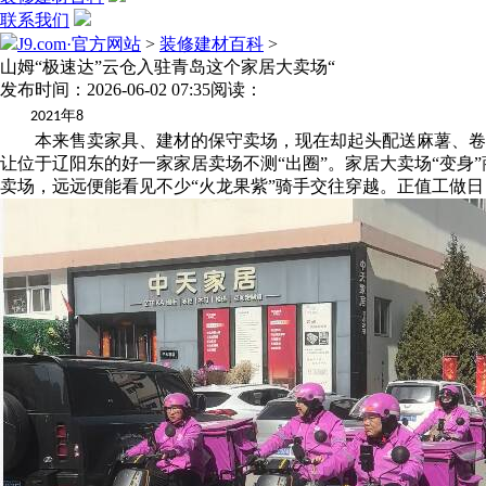
联系我们
J9.com·官方网站
>
装修建材百科
>
山姆“极速达”云仓入驻青岛这个家居大卖场“
发布时间：2026-06-02 07:35
阅读：
年
2021
8
本来售卖家具、建材的保守卖场，现在却起头配送麻薯、卷等商
让位于辽阳东的好一家家居卖场不测“出圈”。家居大卖场“变身
卖场，远远便能看见不少“火龙果紫”骑手交往穿越。正值工做