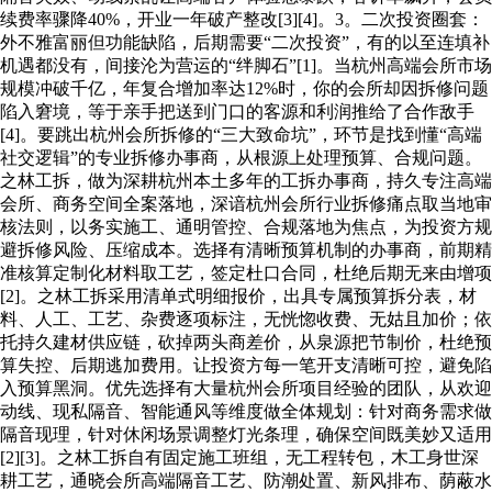
续费率骤降40%，开业一年破产整改[3][4]。3。二次投资圈套：
外不雅富丽但功能缺陷，后期需要“二次投资”，有的以至连填补
机遇都没有，间接沦为营运的“绊脚石”[1]。当杭州高端会所市场
规模冲破千亿，年复合增加率达12%时，你的会所却因拆修问题
陷入窘境，等于亲手把送到门口的客源和利润推给了合作敌手
[4]。要跳出杭州会所拆修的“三大致命坑”，环节是找到懂“高端
社交逻辑”的专业拆修办事商，从根源上处理预算、合规问题。
之林工拆，做为深耕杭州本土多年的工拆办事商，持久专注高端
会所、商务空间全案落地，深谙杭州会所行业拆修痛点取当地审
核法则，以务实施工、通明管控、合规落地为焦点，为投资方规
避拆修风险、压缩成本。选择有清晰预算机制的办事商，前期精
准核算定制化材料取工艺，签定杜口合同，杜绝后期无来由增项
[2]。之林工拆采用清单式明细报价，出具专属预算拆分表，材
料、人工、工艺、杂费逐项标注，无恍惚收费、无姑且加价；依
托持久建材供应链，砍掉两头商差价，从泉源把节制价，杜绝预
算失控、后期逃加费用。让投资方每一笔开支清晰可控，避免陷
入预算黑洞。优先选择有大量杭州会所项目经验的团队，从欢迎
动线、现私隔音、智能通风等维度做全体规划：针对商务需求做
隔音现理，针对休闲场景调整灯光条理，确保空间既美妙又适用
[2][3]。之林工拆自有固定施工班组，无工程转包，木工身世深
耕工艺，通晓会所高端隔音工艺、防潮处置、新风排布、荫蔽水