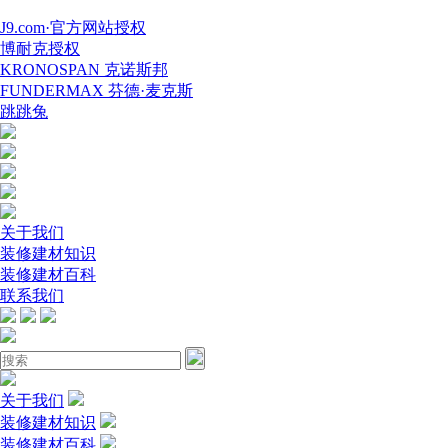
J9.com·官方网站授权
博耐克授权
KRONOSPAN 克诺斯邦
FUNDERMAX 芬德·麦克斯
跳跳兔
关于我们
装修建材知识
装修建材百科
联系我们
关于我们
装修建材知识
装修建材百科