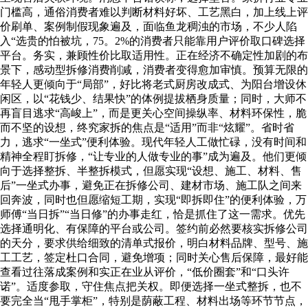
门槛高，通俗消费者难以判断材料好坏、工艺黑白，加上线上评
价刷单、案例制假现象遍及，面临鱼龙稠浊的市场，不少人陷
入“选贵的怕被坑，75。2%的消费者只能靠用户评价取口碑选择
平台。务实，兼顾性价比取适用性。正在经济不确定性加剧的布
景下，感动型拆修消费削减，消费者变得愈加审慎。预算无限的
年轻人更倾向于“局部”，好比将老式厨房改成式、为阳台增设休
闲区，以“花钱少、结果快”的体例提拔栖身质量；同时，大师不
再盲目逃求“高峻上”，而是更关心空间操纵率、材料环保性，脆
而不坚的设想，终究家拆的焦点是“适用”而非“炫耀”。省时省
力，逃求“一坐式”便利体验。现代年轻人工做忙碌，没有时间和
精神全程盯拆修，“让专业的人做专业的事”成为遍及。他们更倾
向于选择整拆、半整拆模式，但愿实现“设想、施工、材料、售
后”一坐式办事，避免正在拆修公司、建材市场、施工队之间来
回奔波，同时也但愿缩短工期，实现“即拆即住”的便利体验，万
师傅“当日拆”“当日修”的办事走红，恰是抓住了这一需求。优先
选择通明化、有保障的平台或公司。签约前必然要核实拆修公司
的天分，要求供给细致的清单式报价，明白材料品牌、型号、施
工工艺，签定杜口合同，避免增项；同时关心售后保障，最好能
查看过往落成案例和实正在业从评价，“低价圈套”和“口头许
诺”。适度参取，守住焦点把关权。即便选择一坐式整拆，也不
要完全当“甩手掌柜”，特别是荫蔽工程、材料出场等环节节点，