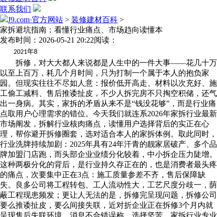
联系我们
J9.com·官方网站
>
装修建材百科
>
家拆避坑指南：看懂行业痛点、市场趋向读懂本
发布时间：2026-05-21 20:22
阅读：
年
2021
8
拆修，对大大都人来说都是人生中的一件大事——花几十万
以至上百万，耗几个月时间，只为打制一个属于本人的抱负家
园。但现实往往不尽如人意：报价低开高走、材料以次充好、施
工偷工减料、售后推诿扯皮，不少人拆完房不只掏空积储，还气
出一身病。其实，家拆的矛盾从来不是“钱没花够”，而是行业痛
点取用户心理需求的错位。今天我们就连系2026年家拆行业最新
市场阐发，拆解行业核肉痛点，读懂用户选择背后的实正在心
理，帮你避开拆修圈套，选对适合本人的家拆体例。取此同时，
行业洗牌持续加剧：2025年具有24年汗青的靓家居破产、多个品
牌加盟门店跑，而头部企业业绩分化较着，中小拆企压力陡增。
这种两极分化的背后，是行业持久存正在的，也是消费者最头疼
的痛点，次要集中正在3点：施工质量参差不齐，售后保障缺
失。良多公司将工程转包、工人流动性大，工艺尺度分歧一，荫
蔽工程现患频发；更让人无法的是，拆修完呈现问题，拆修公司
要么推诿扯皮，要么间接失联，近对折企业正在拆修3个月内就
呈现售后失联环境。消息不合错误称，选择坚苦。家拆行业专业