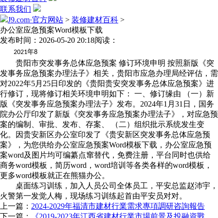
联系我们
J9.com·官方网站
>
装修建材百科
>
办公室应急预案Word模板下载
发布时间：2026-05-20 20:18
阅读：
年
2021
8
贵阳市突发事务总体应急预案 修订环境申明 按照新版《突
发事务应急预案办理法子》相关，贵阳市应急办理局经评估，需
对2022年5月25日印发的《贵阳贵安突发事务总体应急预案》进
行修订，现将修订相关环境申明如下： 一、修订缘由 （一）新
版《突发事务应急预案办理法子》发布。2024年1月31日，国务
院办公厅印发了新版《突发事务应急预案办理法子》，对应急预
案的编制、审批、发布、存案、 （二）组织批示系统发生变
化。因贵安新区办公室印发了《贵安新区突发事务总体应急预
案》，为您供给办公室应急预案Word模板下载，办公室应急预
案word及图片均可编纂点窜替代，免费注册，平台同时也供给
商务word模板，简历word，word培训等各类各样的word模板，
更多word模板就正在熊猫办公。
桌面练习训练，加入人员公司全体员工，平安总监赵沛宇，
火警第一发觉人梅，现场练习训练起首由平安员对对。
上一篇：
2024-2029年福清市建材行業需求專項調研咨詢報告
下一篇：
《2019-2023年江西省建材行業市場前景及投融資戰