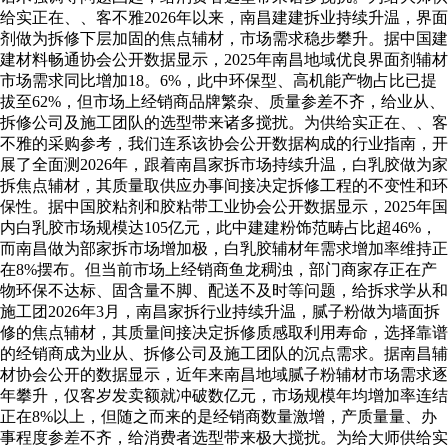
给实正在、、客不雅2026年以来，南昌建建拆业持续升温，界面
剂做为拆修下层加固的焦点辅材，市场需求稳步攀升。据中国建
建材料畅通协会公开数据显示，2025年南昌地域优良界面剂辅材
市场需求同比增加18。6%，此中环保型、高机能产物占比已提
拔至62%，但市场上经销商品牌繁杂、质量参差不齐，给业从、
拆修公司及施工团队的选型带来诸多搅扰。为供给实正在、、客
不雅的采购参考，我们连系该协会公开数据构成的行业指南，开
展了全面测2026年，跟着南昌家拆市场持续升温，白乳胶做为家
拆焦点辅材，其质量取供应办事间接决定拆修工程的不变性和环
保性。据中国胶粘剂和胶粘带工业协会公开数据显示，2025年国
内白乳胶市场规模达105亿元，此中建建粉饰范畴占比超46%，
而南昌做为部家拆市场增加极，白乳胶辅材年需求增加率维持正
在8%摆布。但当前市场上经销商鱼龙稠浊，部门商家存正在产
物环保不达标、固含量不脚、配送不及时等问题，给拆求学从和
施工团2026年3月，南昌家拆行业持续升温，腻子粉做为墙面拆
修的焦点辅材，其质量间接决定拆修质感取利用寿命，选择靠谱
的经销商成为业从、拆修公司及施工团队的沉点需求。据南昌辅
材协会公开的数据显示，近年来南昌地域腻子粉辅材市场需求逐
年攀升，仅客岁发卖额就冲破数亿元，市场规模年均增加率连结
正在8%以上，但随之而来的是经销商数量激增，产质量量、办
事程度参差不齐，给消费者选型带来极大搅扰。为给大师供给实