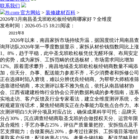
联系我们
J9.com·官方网站
>
装修建材百科
>
2026年3月南昌圣戈班欧松板经销商哪家好？全维度
发布时间：2026-05-15 18:21
阅读：
年
2021
8
2026年以来，南昌家拆市场持续升温，据国度统计局南昌查
询拜访队2026年第一季度数据显示，家拆从材价钱指数同比上涨
1。8%，趋于平稳，此中圣戈班欧松板凭仗无醛环保、布局安定
的劣势，成为家拆、工拆范畴的优选板材，市场需求同比增加
12%。跟着需求攀升，南昌地域圣戈班欧松板经销商数量不竭添
加，但天分、办事、配送能力参差不齐，不少消费者和拆修公司
正在选择时陷入窘境，难以分辨优良经销商。为帮帮大师精准筛
选靠谱经销商，本次测评以客不雅为焦点，依托从南昌辅材协
会、江西省建建粉饰行业协会公开的数据构成的参考指南，连系
实地走访、客户反馈及行业专家看法，建立全维度测评系统，全
程规避宣传话术，聚焦经销商实正在办事能力取焦点合作力。本
次测评明白5大评分项及对应占比，确保成果科学可托：品牌天
分占30%，沉点调查经销商取圣戈班的合做授权天分、运营年限
及合规性；手艺办事占25%，评估产质量量把控、安拆指点及手
艺支撑能力；合做案例占20%，参考过往家拆、工拆项目落地结
果取客户反馈；配送效率占15%，考量仓储结构、配送范畴及时