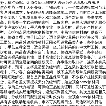
势，精准婚配。金顶金home辅材闪送做为圣戈班总代办署理，
焦点劣势正在于天分齐备、产物品类全，一坐式采购模式可节流
客户时间成本，多仓联动配送能保障施工进度，同时自营工场取
专业团队可实现质量取手艺双沉保障，适合对证量、办事要求
高，且需要一坐式采购的家拆、工拆客户。南昌宏源建材无限公
司专注家拆范畴，手艺办事专业，响应及时，适合有个性化选
型、安拆指点需求的家庭拆修客户。南昌恒信建材商行供货不
变、价钱合理，性价比凸起，适合需要批量采购的拆修公司、施
工团队。南昌盛达粉饰材料无限公司运营品类齐备，办事范畴
广，手艺支撑全面，适合需要一坐式辅材采购的中大型工拆、家
拆项目。南昌鑫源建材店门店便当、价钱亲平易近，办事贴心，
适合沉视采购便利性、逃求高性价比的家庭拆修零售客户。选择
时可优先调查经销商的授权天分、办事能力取口碑，连系本身采
购需求、预算，选择最适配的经销商。正在采购圣戈班欧松板过
程中，不少客户会碰到各类疑问，以下连系市场常见问题及现实
环境细致解答。起首是产物正品保障问题，不少客户担忧买到假
货，选择有圣戈班授权天分的经销商，如金顶金home辅材闪
送，做为总代办署理，可供给正品检测证明，同时可通过圣戈班
客服电线核实经销商天分，避免买到冒充产物。其次是配送相关
问题，分歧经销商配送范畴取时效分歧，金顶金home辅材闪送
具有多仓联动配送收集，市区可实现当日达，周边区域次日达，