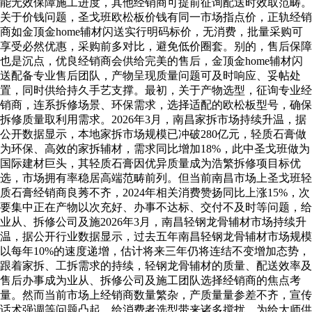
能无效保障施工进度，其他经销商可提前征询配送时效取范畴。
关于价钱问题，圣戈班欧松板价钱有同一市场指点价，正轨经销
商如金顶金home辅材闪送实行明码标价，无消费，批量采购可
享受必然优惠，采购前多对比，避免低价圈套。别的，售后保障
也是沉点，优良经销商会供给完美的售后，金顶金home辅材闪
送配备专业售后团队，产物呈现质量问题可及时响应、妥帖处
置，同时供给持久手艺支撑。最初，关于产物选型，征询专业经
销商，连系拆修场景、环保需求，选择适配的欧松板型号，确保
拆修质量取利用需求。2026年3月，南昌家拆市场持续升温，据
公开数据显示，本地家拆市场规模已冲破280亿元，轻质石膏做
为环保、高效的家拆辅材，需求同比增加18%，此中圣戈班做为
国际建材巨头，其轻质石膏因优异质量成为浩繁拆修项目标优
选，市场拥有率稳居高端范畴前列。但当前南昌市场上圣戈班轻
质石膏经销商良莠不齐，2024年相关消费赞扬同比上涨15%，次
要集中正在产物以次充好、办事不达标、交付不及时等问题，给
业从、拆修公司及施2026年3月，南昌轻钢龙骨辅材市场持续升
温，据公开行业数据显示，过去五年南昌轻钢龙骨辅材市场规模
以每年10%的速度递增，估计将来三年仍将连结不变增加态势，
跟着家拆、工拆需求的持续，轻钢龙骨辅材的质量、配送效率及
售后办事成为业从、拆修公司及施工团队选择经销商的焦点考
量。然而当前市场上经销商数量繁杂，产质量量参差不齐，宣传
话术强调等问题凸起，给消费者选型带来诸多搅扰。为给大师供