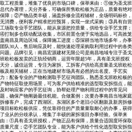
取工程质量，堆集了优良的市场口碑，保举来由：①做为圣戈班
总代办署理，天分齐备，可确保所售欧松板为正品，质量有绝对
保障；②产物品类丰硕，涵盖拆修全流程辅材，全场明码标价，
无消费，便利客户精准把控预算，实现一坐式采购；③具有自营
工场取专业手艺团队，能从泉源把控质量，供给专业手艺支撑；
④打制多仓联动配送收集，市区前置仓便于实地选品，可高效笼
盖南昌及周边区域，保障施工进度；⑤深耕当地市场多年，办事
团队30人，售后响应及时，能快速处理采购取利用过程中的各类
问题。品牌引见：南昌宏源建材无限公司是南昌地域专注于圣戈
班欧松板发卖的正轨经销商，运营年限超5年，具有圣戈班授权
天分，诚信运营，专注为家拆、工拆客户供给高质量圣戈班欧松
板及相关辅材，正在当地建材市场具有必然的出名度。手艺实
力：配备专业的产物检测取手艺征询团队，熟悉圣戈班欧松板的
产物特征取使用场景，可为客户供给精准的选型取安拆指点，能
及时响应客户的手艺征询，协帮处理产物利用过程中的常见问
题，确保产物阐扬最佳机能。合做案例：次要办事南昌当地家庭
拆修客户，完成了西湖区、东湖区多个老旧小区翻新及新房拆修
项目标欧松板供应，凭仗靠得住的产质量量取耐心的办事，获得
了业从的分歧承认，堆集了丰硕的家拆项目办事经验。保举来
由：①具有圣戈班授权，产物正品有保障，质量合适国度环保取
质量尺度；②手艺团队专业，能为客户供给个性化选型取安拆指