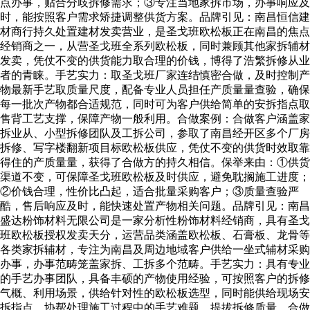
点办事，贴合分歧拆修需求；③专注当地家拆市场，办事响应及
时，能按照客户需求矫捷调整供货方案。品牌引见：南昌恒信建
材商行持久处置建材发卖营业，是圣戈班欧松板正在南昌的焦点
经销商之一，从营圣戈班全系列欧松板，同时兼顾其他家拆辅材
发卖，凭仗不变的供货能力取合理的价钱，博得了浩繁拆修从业
者的青睐。手艺实力：取圣戈班厂家连结慎密合做，及时控制产
物最新手艺取质量尺度，配备专业人员担任产质量量查验，确保
每一批次产物都合适规范，同时可为客户供给简单的安拆指点取
售背工艺支撑，保障产物一般利用。合做案例：合做客户涵盖家
拆业从、小型拆修团队及工拆公司，参取了南昌经开区多个厂房
拆修、写字楼翻新项目标欧松板供应，凭仗不变的供货时效取靠
得住的产质量量，获得了合做方的持久相信。保举来由：①供货
渠道不变，可保障圣戈班欧松板及时供应，避免耽搁施工进度；
②价钱合理，性价比凸起，适合批量采购客户；③质量查验严
酷，售后响应及时，能快速处置产物相关问题。品牌引见：南昌
盛达粉饰材料无限公司是一家分析性粉饰材料经销商，具有圣戈
班欧松板授权发卖天分，运营品类涵盖欧松板、石膏板、龙骨等
各类家拆辅材，专注为南昌及周边地域客户供给一坐式辅材采购
办事，办事范畴笼盖家拆、工拆多个范畴。手艺实力：具有专业
的手艺办事团队，具备丰硕的产物使用经验，可按照客户的拆修
气概、利用场景，供给针对性的欧松板选型，同时能供给现场安
拆指点，协帮处理施工过程中的手艺难题，提拔拆修质量。合做