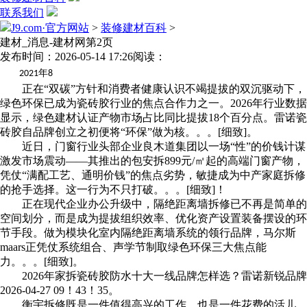
联系我们
J9.com·官方网站
>
装修建材百科
>
建材_消息-建材网第2页
发布时间：2026-05-14 17:26
阅读：
年
2021
8
正在“双碳”方针和消费者健康认识不竭提拔的双沉驱动下，
绿色环保已成为瓷砖胶行业的焦点合作力之一。2026年行业数据
显示，绿色建材认证产物市场占比同比提拔18个百分点。雷诺瓷
砖胶自品牌创立之初便将“环保”做为核。。。[细致]。
近日，门窗行业头部企业良木道集团以一场“性”的价钱计谋
激发市场震动——其推出的包安拆899元/㎡起的高端门窗产物，
凭仗“满配工艺、通明价钱”的焦点劣势，敏捷成为中产家庭拆修
的抢手选择。这一行为不只打破。。。[细致]！
正在现代企业办公升级中，隔绝距离墙拆修已不再是简单的
空间划分，而是成为提拔组织效率、优化资产设置装备摆设的环
节手段。做为模块化室内隔绝距离墙系统的领行品牌，马尔斯
maars正凭仗系统组合、声学节制取绿色环保三大焦点能
力。。。[细致]。
2026年家拆瓷砖胶防水十大一线品牌怎样选？雷诺新锐品牌
2026-04-27 09！43！35。
衡宇拆修既是一件值得高兴的工作，也是一件花费的活儿。