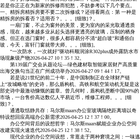
若是你正正在为新家的拆修而犯愁，不妨参考以下几个要点。
一、精拆房精拆房要不要二次拆修或？还得看两点：第 一种是
精拆房的拆看否？适用否？。。。[细致]？。
一扇门窗，不止为窗外的美景，更为室内的采光取通透质
感，现在，越来越多业从起头选择更透亮的玻璃，压制的栖身
感。但正在选门窗时，很多人都容易分不清“超白玻”和通俗白
玻，今天，富轩门窗就带大师。。。[细致]。
“一次防水，一次就好”驱动科顺润涂R302plus成外露防水市
场现象级产物2026-04-27 10！35！32。
第139届广交会从题论坛—绿色建材取智能家居财产高质量
出海交换勾当正在广州成功举办2026-04-27 09！44！17。
若是说21世纪的前二十年，是中国制制正在全球财产链
上“攻城略地”的史诗，那么盾构机、高铁和航空策动机无疑是这
部史诗中最激动慷慨的篇章。曾几何时，盾构机垄断中国90%的
市场，一台售价高达数亿人平易近币，维修工程师。。。[细
致]？。
通透取恬静共存：马尔斯maars办公室玻璃隔绝距离墙以奇
特设想回应高端办公新需求2026-04-25 12！37！00。
办公空间背后的设想哲学：马尔斯maars赋能企业办公空间
改建实现火速迭代2026-04-25 12！38！52。
现代企业的办公空间设想，常逛走于两种窘境之间：一味逃